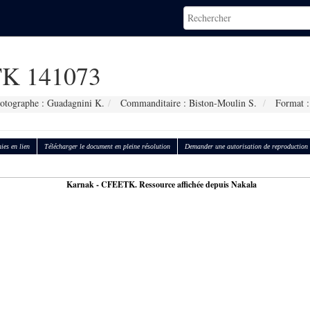
K 141073
otographe : Guadagnini K.
Commanditaire : Biston-Moulin S.
Format :
ies en lien
Télécharger le document en pleine résolution
Demander une autorisation de reproduction