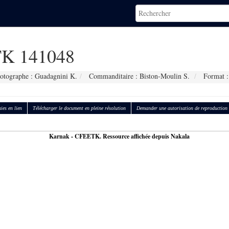
K 141048
otographe : Guadagnini K.
Commanditaire : Biston-Moulin S.
Format :
ies en lien
Télécharger le document en pleine résolution
Demander une autorisation de reproduction