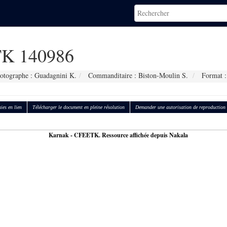
K 140986
otographe : Guadagnini K.
Commanditaire : Biston-Moulin S.
Format :
ies en lien
Télécharger le document en pleine résolution
Demander une autorisation de reproduction