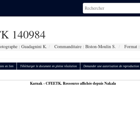
K 140984
otographe : Guadagnini K.
Commanditaire : Biston-Moulin S.
Format :
ies en lien
Télécharger le document en pleine résolution
Demander une autorisation de reproduction