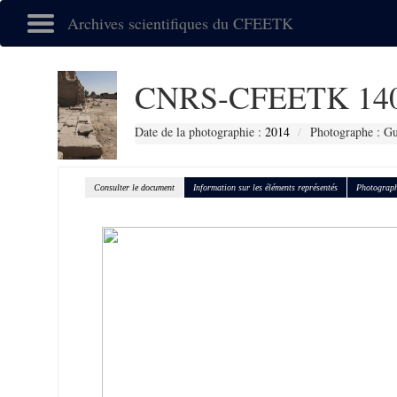
Archives scientifiques du CFEETK
CNRS-CFEETK 14
Date de la photographie :
2014
Photographe : Gu
Consulter le document
Information sur les éléments représentés
Photograph