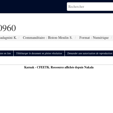
0960
adagnini K.
Commanditaire : Biston-Moulin S.
Format : Numérique
ies en lien
Télécharger le document en pleine résolution
Demander une autorisation de reproduction