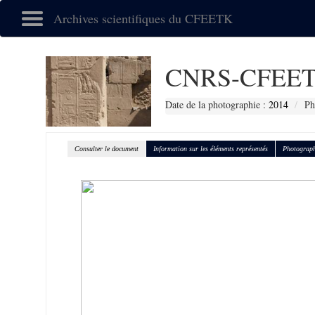
Archives scientifiques du CFEETK
CNRS-CFEET
Date de la photographie :
2014
Ph
Consulter le document
Information sur les éléments représentés
Photograph