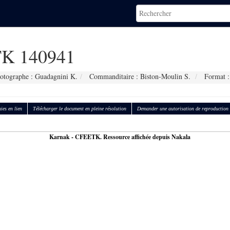
K 140941
otographe : Guadagnini K.
Commanditaire : Biston-Moulin S.
Format :
ies en lien
Télécharger le document en pleine résolution
Demander une autorisation de reproduction