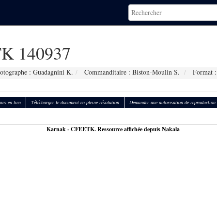
K 140937
otographe : Guadagnini K.
Commanditaire : Biston-Moulin S.
Format :
ies en lien
Télécharger le document en pleine résolution
Demander une autorisation de reproduction