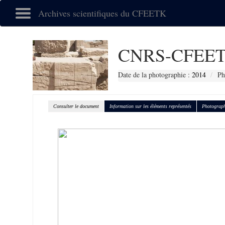
Archives scientifiques du CFEETK
CNRS-CFEET
Date de la photographie :
2014
Ph
Consulter le document
Information sur les éléments représentés
Photograph