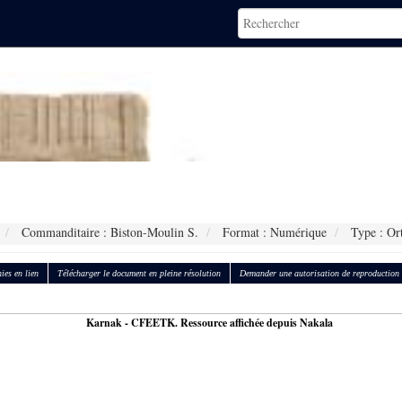
.
Commanditaire : Biston-Moulin S.
Format : Numérique
Type : Or
ies en lien
Télécharger le document en pleine résolution
Demander une autorisation de reproduction