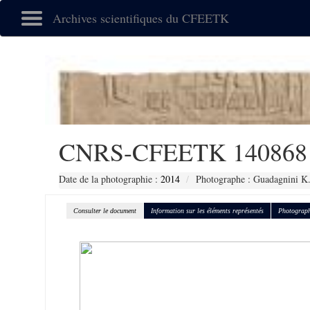
Archives scientifiques du CFEETK
CNRS-CFEETK 140868
Date de la photographie :
2014
Photographe : Guadagnini K
Consulter le document
Information sur les éléments représentés
Photograph