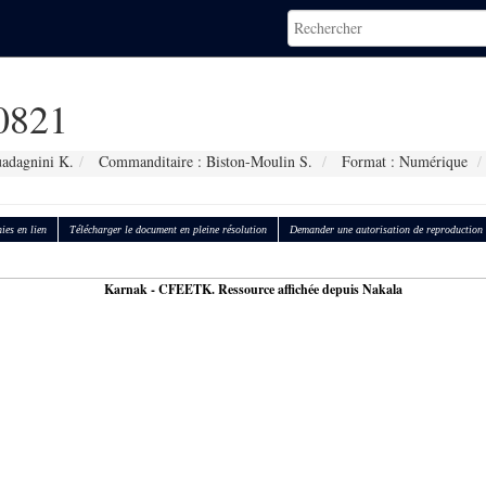
0821
adagnini K.
Commanditaire : Biston-Moulin S.
Format : Numérique
ies en lien
Télécharger le document en pleine résolution
Demander une autorisation de reproduction