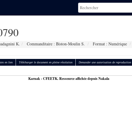
0790
adagnini K.
Commanditaire : Biston-Moulin S.
Format : Numérique
ies en lien
Télécharger le document en pleine résolution
Demander une autorisation de reproduction