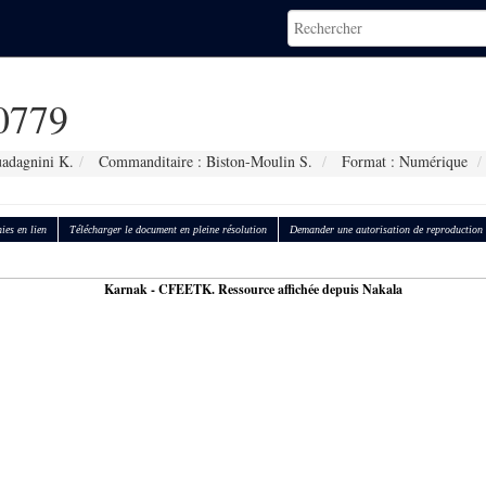
0779
adagnini K.
Commanditaire : Biston-Moulin S.
Format : Numérique
ies en lien
Télécharger le document en pleine résolution
Demander une autorisation de reproduction