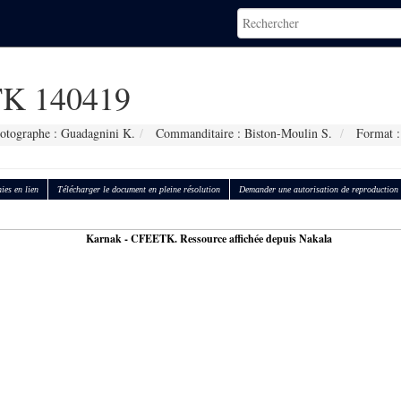
K 140419
otographe : Guadagnini K.
Commanditaire : Biston-Moulin S.
Format :
ies en lien
Télécharger le document en pleine résolution
Demander une autorisation de reproduction