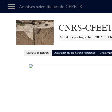
Archives scientifiques du CFEETK
CNRS-CFEET
Date de la photographie :
2014
Ph
Consulter le document
Information sur les éléments représentés
Photograph