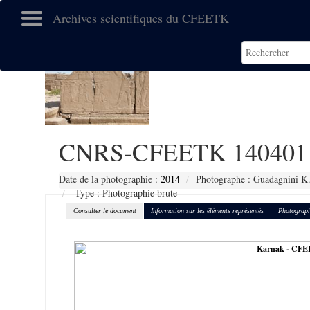
Archives scientifiques du CFEETK
CNRS-CFEETK 140401
Date de la photographie :
2014
Photographe : Guadagnini K
Type : Photographie brute
Consulter le document
Information sur les éléments représentés
Photograph