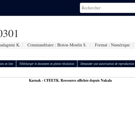
0301
adagnini K.
Commanditaire : Biston-Moulin S.
Format : Numérique
ies en lien
Télécharger le document en pleine résolution
Demander une autorisation de reproduction