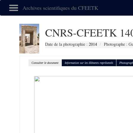
Archives scientifiques du CFEETK
CNRS-CFEETK 14
Date de la photographie :
2014
Photographe : Gu
Consulter le document
Information sur les éléments représentés
Photograph