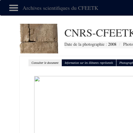
Archives scientifiques du CFEETK
CNRS-CFEETK
Date de la photographie :
2008
Photo
Consulter le document
Information sur les éléments représentés
Photograph