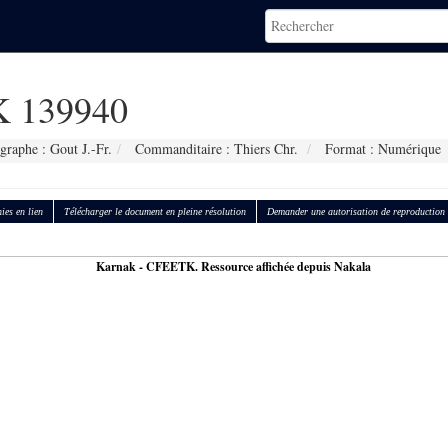
 139940
graphe : Gout J.-Fr.
Commanditaire : Thiers Chr.
Format : Numérique
ies en lien
Télécharger le document en pleine résolution
Demander une autorisation de reproduction