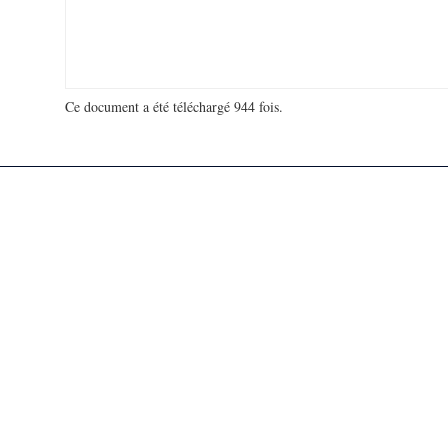
Ce document a été téléchargé 944 fois.
18 963 572 visites - 267