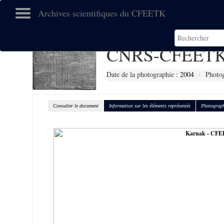
Archives scientifiques du CFEETK
CNRS-CFEETK
Date de la photographie :
2004
Photog
Consulter le document
Information sur les éléments représentés
Photograph