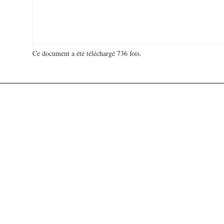
Ce document a été téléchargé 736 fois.
18 972 916 visites - 446