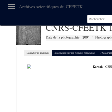
Archives scientifiques du CFEETK
CNRS-CFEETK 1
Date de la photographie :
2004
Photographe
Consulter le document
Information sur les éléments représentés
Photograph