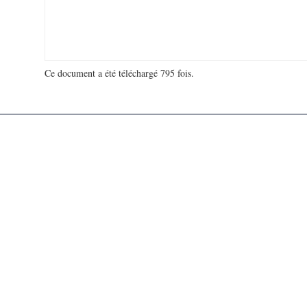
Ce document a été téléchargé 795 fois.
18 923 616 visites - 51