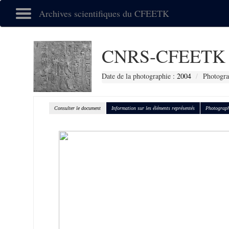
Archives scientifiques du CFEETK
CNRS-CFEETK 
Date de la photographie :
2004
Photogra
Consulter le document
Information sur les éléments représentés
Photograph