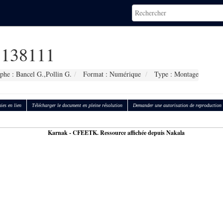
138111
phe : Bancel G.,Pollin G.
Format : Numérique
Type : Montage
ies en lien
Télécharger le document en pleine résolution
Demander une autorisation de reproduction