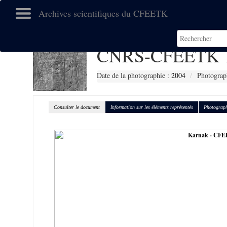
Archives scientifiques du CFEETK
CNRS-CFEETK 
Date de la photographie :
2004
Photograp
Consulter le document
Information sur les éléments représentés
Photograph