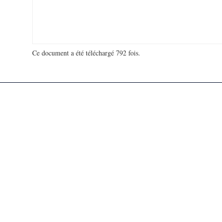
Ce document a été téléchargé 792 fois.
18 909 717 visites - 610