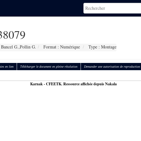
38079
 Bancel G.,Pollin G.
Format : Numérique
Type : Montage
ies en lien
Télécharger le document en pleine résolution
Demander une autorisation de reproduction