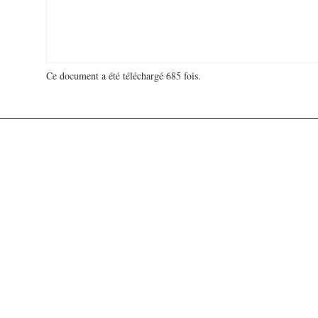
Ce document a été téléchargé 685 fois.
18 930 587 visites - 121