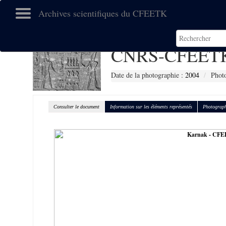
Archives scientifiques du CFEETK
CNRS-CFEETK
Date de la photographie :
2004
Photo
Consulter le document
Information sur les éléments représentés
Photograph