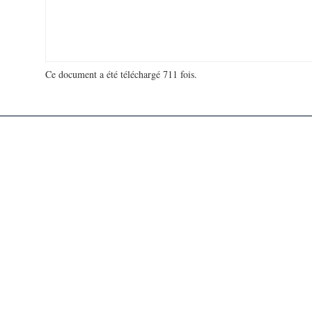
Ce document a été téléchargé 711 fois.
18 993 289 visites - 70