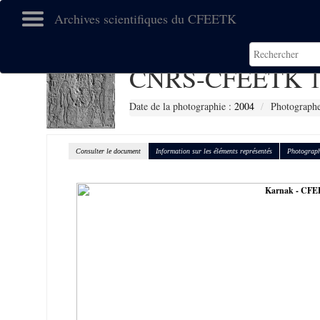
Archives scientifiques du CFEETK
CNRS-CFEETK 1
Date de la photographie :
2004
Photographe
Consulter le document
Information sur les éléments représentés
Photograph