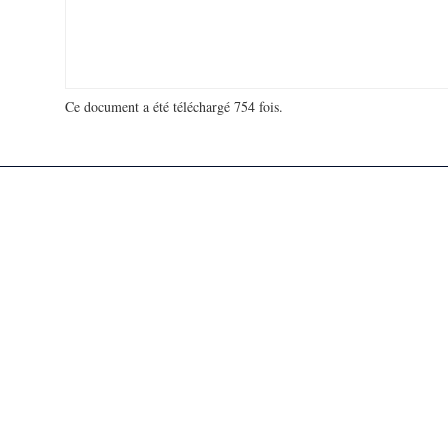
Ce document a été téléchargé 754 fois.
18 965 592 visites - 287