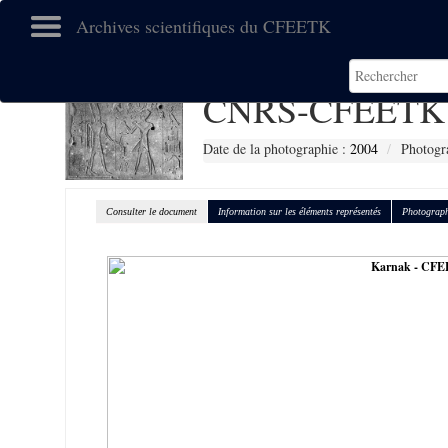
Archives scientifiques du CFEETK
CNRS-CFEETK 
Date de la photographie :
2004
Photogra
Consulter le document
Information sur les éléments représentés
Photograph