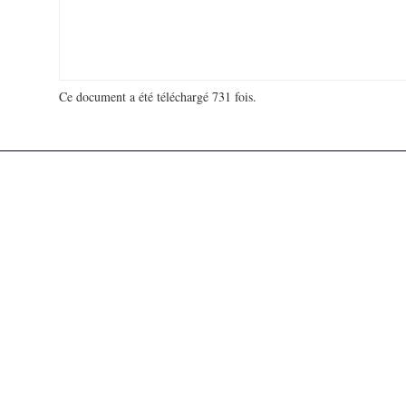
Ce document a été téléchargé 731 fois.
18 920 997 visites - 25