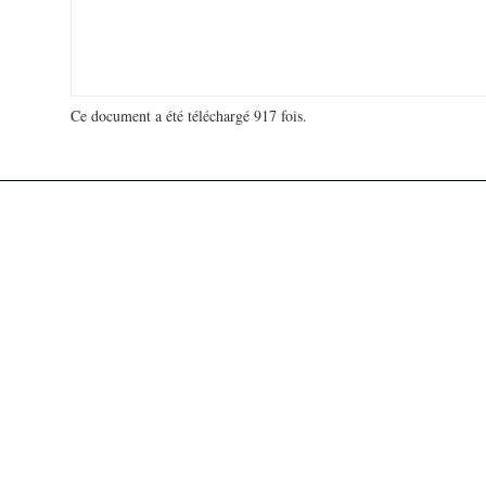
Ce document a été téléchargé 917 fois.
18 963 491 visites - 266