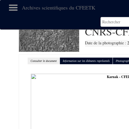
Archives scientifiques du CFEETK
CNRS-CF
Date de la photographie :
Consulter le document
Information sur les éléments représentés
Photograph