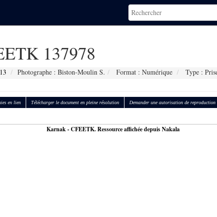
ETK 137978
13
Photographe : Biston-Moulin S.
Format : Numérique
Type : Pris
ies en lien
Télécharger le document en pleine résolution
Demander une autorisation de reproduction