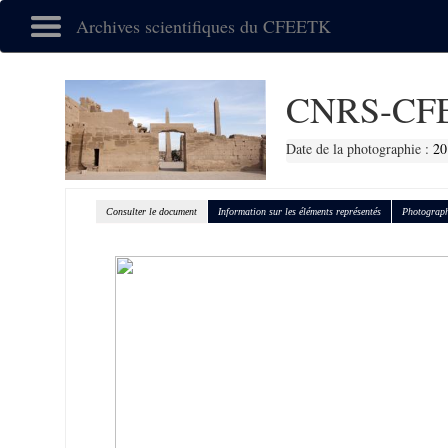
Archives scientifiques du CFEETK
CNRS-CFE
Date de la photographie :
20
Consulter le document
Information sur les éléments représentés
Photograph