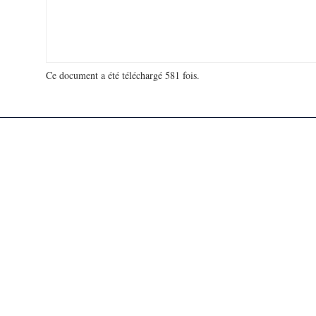
Ce document a été téléchargé 581 fois.
18 921 920 visites - 34