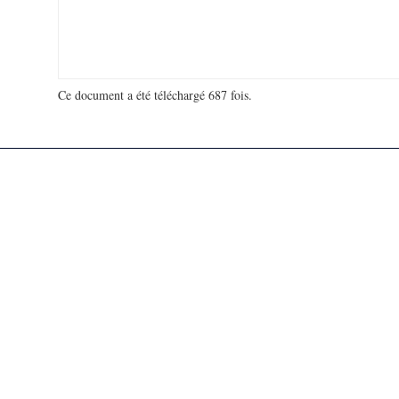
Ce document a été téléchargé 687 fois.
18 944 179 visites - 72