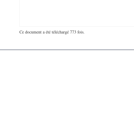
Ce document a été téléchargé 773 fois.
18 972 531 visites - 408