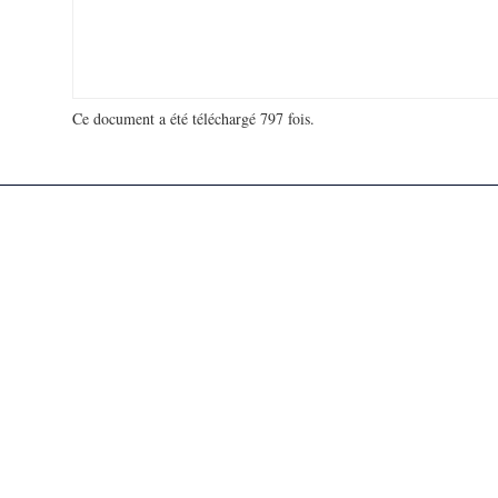
Ce document a été téléchargé 797 fois.
18 951 389 visites - 144