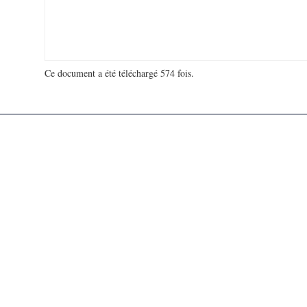
Ce document a été téléchargé 574 fois.
18 994 413 visites - 816