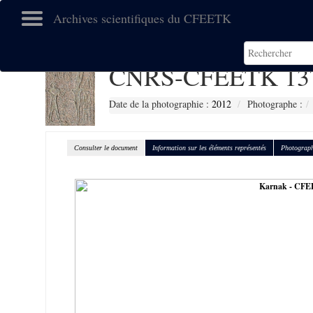
Archives scientifiques du CFEETK
CNRS-CFEETK 13
Date de la photographie :
2012
Photographe :
Consulter le document
Information sur les éléments représentés
Photograph