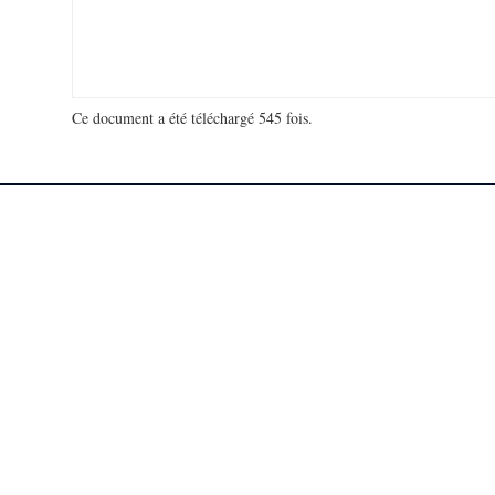
Ce document a été téléchargé 545 fois.
18 977 911 visites - 948