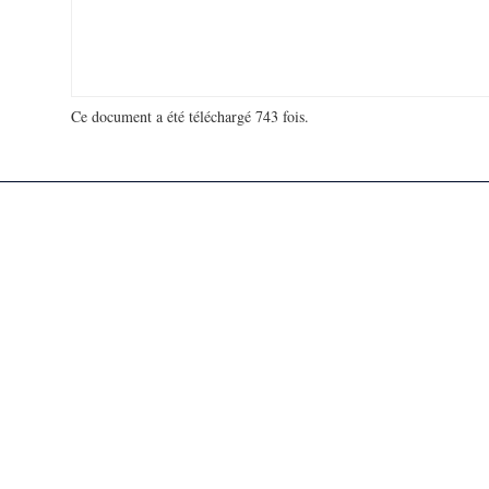
Ce document a été téléchargé 743 fois.
18 918 416 visites - 148