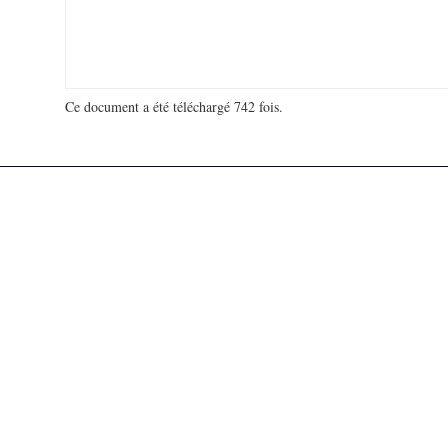
Ce document a été téléchargé 742 fois.
18 923 344 visites - 490