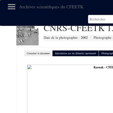
Archives scientifiques du CFEETK
CNRS-CFEETK 1
Date de la photographie :
2002
Photographe 
Consulter le document
Information sur les éléments représentés
Photograph