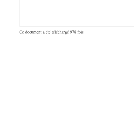
Ce document a été téléchargé 978 fois.
18 911 931 visites - 83