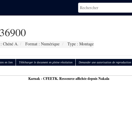
36900
 : Chéné A.
Format : Numérique
Type : Montage
ies en lien
Télécharger le document en pleine résolution
Demander une autorisation de reproduction