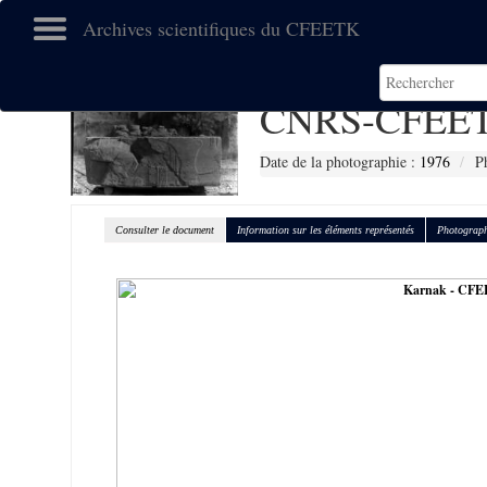
Archives scientifiques du CFEETK
CNRS-CFEET
Date de la photographie :
1976
P
Consulter le document
Information sur les éléments représentés
Photograph