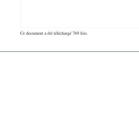
Ce document a été téléchargé 769 fois.
18 993 857 visites - 760