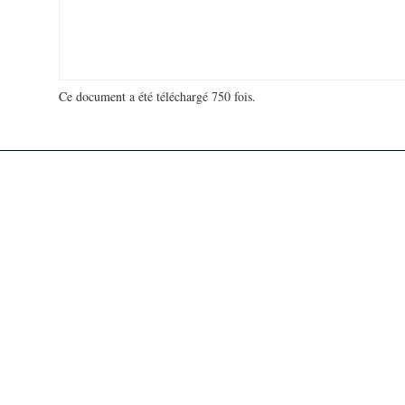
Ce document a été téléchargé 750 fois.
18 950 817 visites - 139