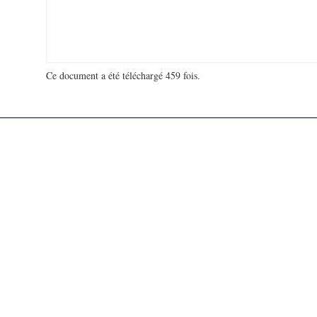
Ce document a été téléchargé 459 fois.
18 929 490 visites - 110