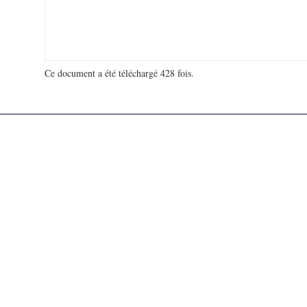
Ce document a été téléchargé 428 fois.
18 972 678 visites - 42