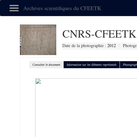
Archives scientifiques du CFEETK
CNRS-CFEETK 
Date de la photographie :
2012
Photogra
Consulter le document
Information sur les éléments représentés
Photograph