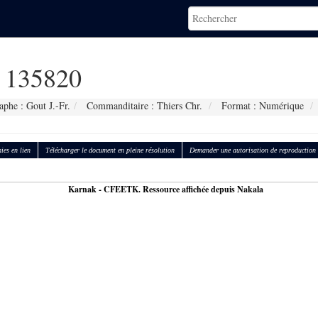
135820
phe : Gout J.-Fr.
Commanditaire : Thiers Chr.
Format : Numérique
ies en lien
Télécharger le document en pleine résolution
Demander une autorisation de reproduction