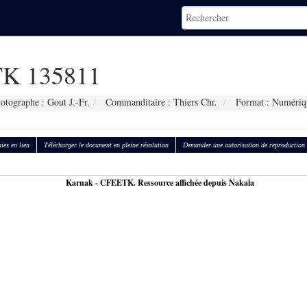
K 135811
otographe : Gout J.-Fr.
Commanditaire : Thiers Chr.
Format : Numériq
ies en lien
Télécharger le document en pleine résolution
Demander une autorisation de reproduction