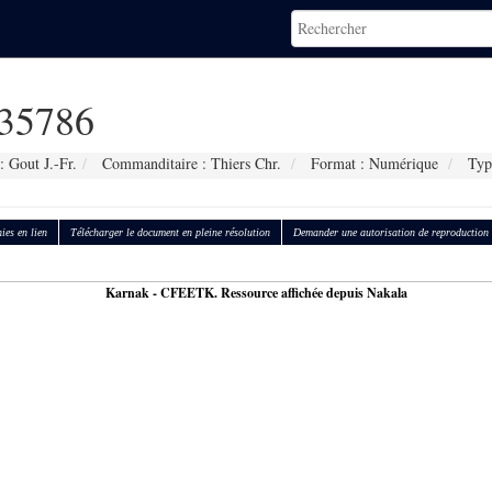
35786
: Gout J.-Fr.
Commanditaire : Thiers Chr.
Format : Numérique
Typ
ies en lien
Télécharger le document en pleine résolution
Demander une autorisation de reproduction