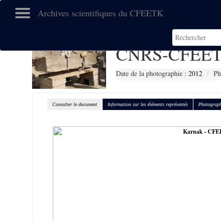
Archives scientifiques du CFEETK
CNRS-CFEET
Date de la photographie :
2012
Ph
Consulter le document
Information sur les éléments représentés
Photograph