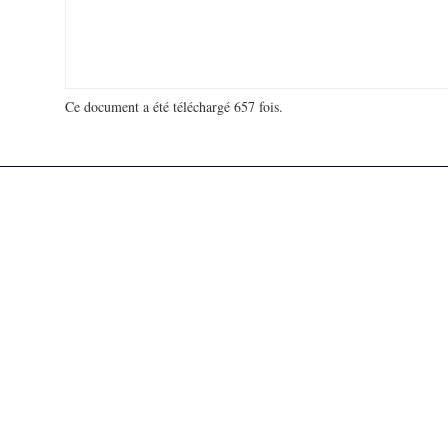
Ce document a été téléchargé 657 fois.
18 952 236 visites - 153