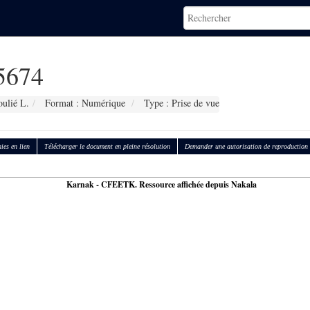
5674
ulié L.
Format : Numérique
Type : Prise de vue
ies en lien
Télécharger le document en pleine résolution
Demander une autorisation de reproduction