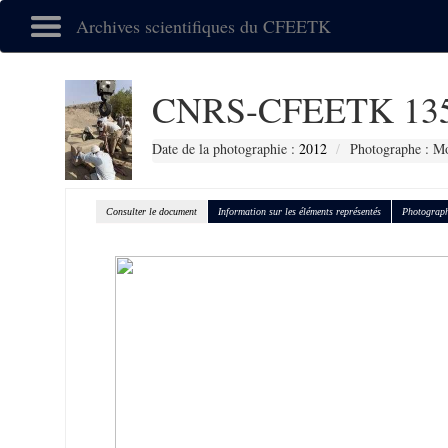
Archives scientifiques du CFEETK
CNRS-CFEETK 13
Date de la photographie :
2012
Photographe : Mo
Consulter le document
Information sur les éléments représentés
Photograph