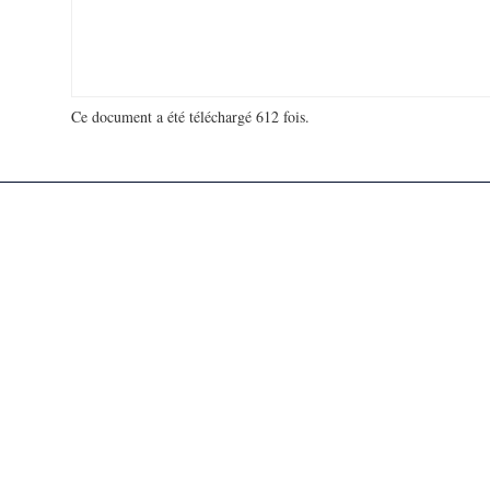
Ce document a été téléchargé 612 fois.
18 992 360 visites - 61