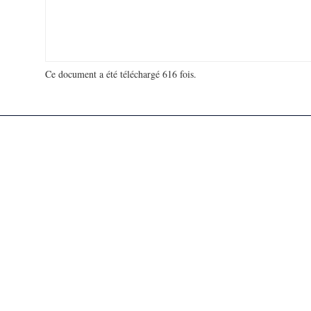
Ce document a été téléchargé 616 fois.
18 941 835 visites - 49