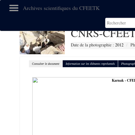
Archives scientifiques du CFEETK
CNRS-CFEET
Date de la photographie :
2012
Ph
Consulter le document
Information sur les éléments représentés
Photograph