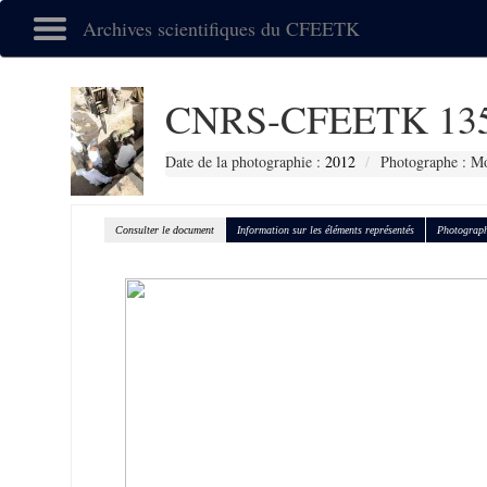
Archives scientifiques du CFEETK
CNRS-CFEETK 13
Date de la photographie :
2012
Photographe : Mo
Consulter le document
Information sur les éléments représentés
Photograph