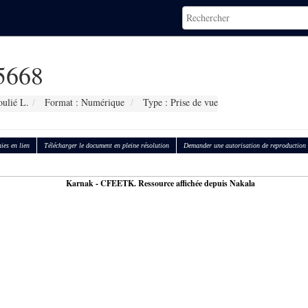
5668
ulié L.
Format : Numérique
Type : Prise de vue
ies en lien
Télécharger le document en pleine résolution
Demander une autorisation de reproduction