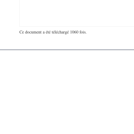
Ce document a été téléchargé 1060 fois.
18 972 742 visites - 42